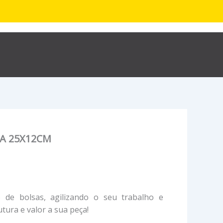
R$
0,00
hop
Sobre
Contato
A 25X12CM
 de bolsas, agilizando o seu trabalho e
tura e valor a sua peça!