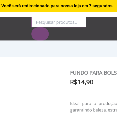
Você será redirecionado para nossa loja em
6
segundos...
o de compra
Minha conta
Rastrear Encomenda
S
Pesquisar
produtos
FUNDO PARA BOLS
R$
14,90
Ideal para a produção
garantindo beleza, estru