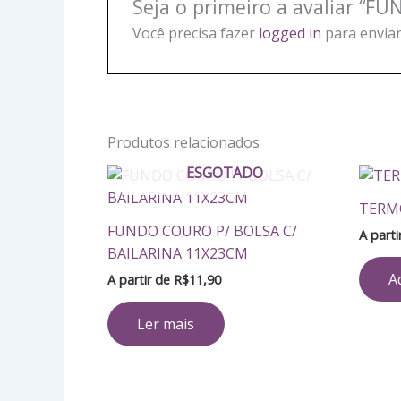
Seja o primeiro a avaliar “
Você precisa fazer
logged in
para enviar
Produtos relacionados
ESGOTADO
TERMO
FUNDO COURO P/ BOLSA C/
A part
BAILARINA 11X23CM
A
A partir de
R$
11,90
Ler mais