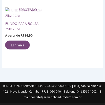
ESGOTADO
FUNDO PARA BOLSA
25X12CM
A partir de
R$
14,90
Ler mais
IRENEU PONCIO ARMARINHOS - 29.404.916/0001-99 | Rua João Palomeque,
192 - Novo Mundo, Curitiba - PR, 81050-040 | Telefone: (41) 3569-1902 | E-
mail: contato@armarinhosdumdum.com.br