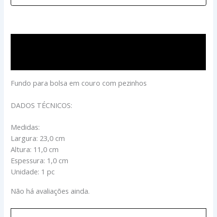
Descrição
Avaliações (0)
Fundo para bolsa em couro com pezinhos
DADOS TÉCNICOS:
Medidas:
Largura: 23,0 cm
Altura: 11,0 cm
Espessura: 1,0 cm
Unidade: 1 pc
Não há avaliações ainda.