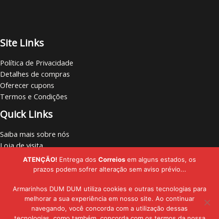
Site Links
Política de Privacidade
Detalhes de compras
Oferecer cupons
Termos e Condições
Quick Links
Saiba mais sobre nós
Loja de visita
Vamos nos conectar
ATENÇÃO!
Entrega dos
Correios
em alguns estados, os
Localize lojas
prazos podem sofrer alteração sem aviso prévio...
Armarinhos DUM DUM utiliza cookies e outras tecnologias para
melhorar a sua experiência em nosso site. Ao continuar
navegando, você concorda com a utilização dessas
Copyright © - 2019 - 2026 | Armarinhos DUM DUM | Todos os Direitos
tecnologias, como também, concorda com os termos da nossa